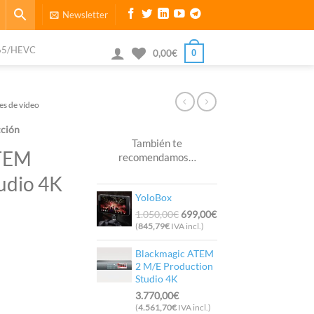
Newsletter
65/HEVC
0
0,00
€
s de vídeo
cción
También te
ATEM
recomendamos…
udio 4K
YoloBox
El
El
1.050,00
€
699,00
€
precio
precio
(
845,79
€
IVA incl.)
original
actual
Blackmagic ATEM
era:
es:
2 M/E Production
1.050,00€.
699,00€.
Studio 4K
3.770,00
€
(
4.561,70
€
IVA incl.)