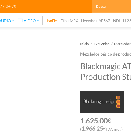
277 34 70
AUDIO
VIDEO
IsoFM
EtherMPX
Livewire+ AES67
NDI
H.2
Inicio
/
TV y Vídeo
/
Mezcladore
Mezclador básico de produ
Blackmagic 
Production St
1.625,00
€
1.966,25
€
(
IVA incl.)