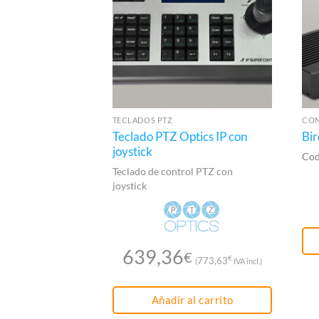
TECLADOS PTZ
CON
Teclado PTZ Optics IP con
Bi
joystick
Cod
Teclado de control PTZ con
joystick
639,36
€
€
773,63
(
IVA incl.)
Añadir al carrito