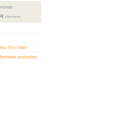
incluido
00€
a Península
ídeo
,
TV y Vídeo
Mezclador
,
production
,