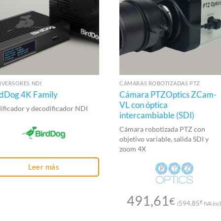
VERSORES NDI
CÁMARAS ROBOTIZADAS PTZ
rdDog 4K Family
Cámara PTZOptics ZCam-
VL con óptica
ificador y decodificador NDI
intercambiable (SDI)
Cámara robotizada PTZ con
objetivo variable, salida SDI y
zoom 4X
Leer más
491,61
€
€
594,85
(
IVA incl