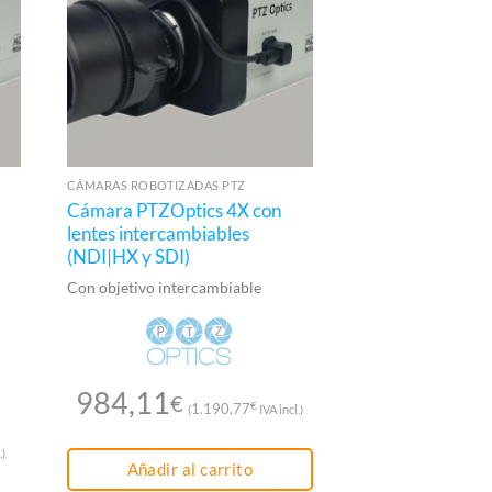
CÁMARAS ROBOTIZADAS PTZ
CÁMARAS ROBOTIZAD
Cámara PTZOptics 4X con
Cámara PTZ Opt
lentes intercambiables
SDI y HDMI)
(NDI|HX y SDI)
Cámara robotizada
zoom 12X y salidas
Con objetivo intercambiable
HDMI
984,11
€
€
1.190,77
(
IVA incl.)
1.575
.)
1.905,88
(
Añadir al carrito