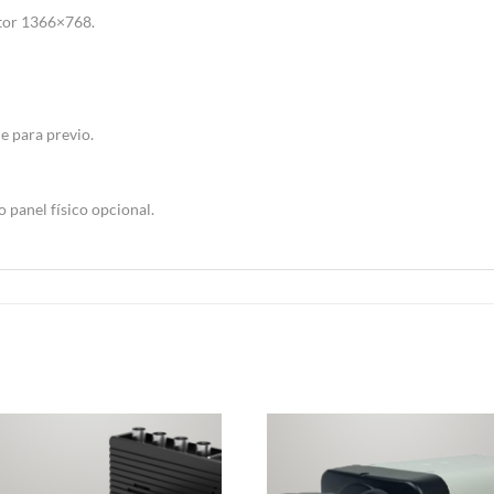
itor 1366×768.
de para previo.
o panel físico opcional.