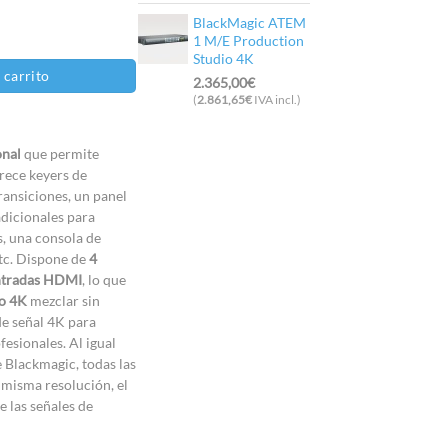
BlackMagic ATEM
tudio 4K cantidad
1 M/E Production
Studio 4K
 carrito
2.365,00
€
(
2.861,65
€
IVA incl.)
onal
que permite
rece keyers de
ransiciones, un panel
adicionales para
s, una consola de
etc. Dispone de
4
entradas HDMI
, lo que
o 4K
mezclar sin
e señal 4K para
esionales. Al igual
 Blackmagic, todas las
 misma resolución, el
e las señales de