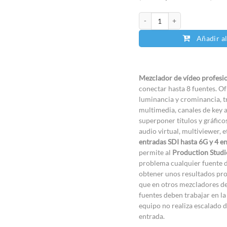
Blackmagic ATEM Production S
Añadir al
Mezclador de vídeo profesi
conectar hasta 8 fuentes. Of
luminancia y crominancia, t
multimedia, canales de key 
superponer títulos y gráfico
audio virtual, multiviewer, 
entradas SDI hasta 6G y 4 
permite al
Production Studi
problema cualquier fuente d
obtener unos resultados prof
que en otros mezcladores de
fuentes deben trabajar en la
equipo no realiza escalado d
entrada.