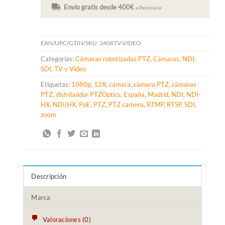
Envío gratis desde 400€
a Península
EAN/UPC/GTIN/SKU:
3408TV-VIDEO
Categorías:
Cámaras robotizadas PTZ
,
Cámaras
,
NDI
,
SDI
,
TV y Vídeo
Etiquetas:
1080p
,
12X
,
cámara
,
cámara PTZ
,
cámaras
PTZ
,
distribuidor PTZOptics
,
España
,
Madrid
,
NDI
,
NDI-
HX
,
NDI|HX
,
PoE
,
PTZ
,
PTZ camera
,
RTMP
,
RTSP
,
SDI
,
zoom
Descripción
Marca
Valoraciones (0)