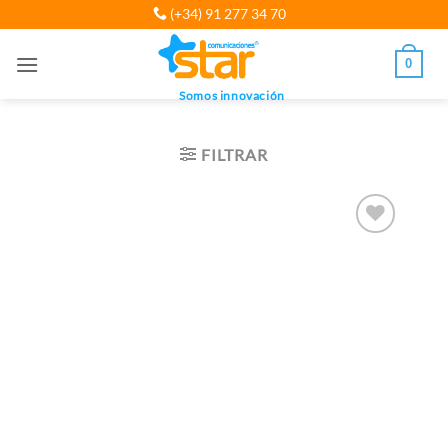
Saltar
(+34) 91 277 34 70
al
contenido
0
Somos innovación
FILTRAR