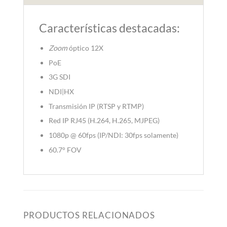
Características destacadas:
Zoom
óptico 12X
PoE
3G SDI
NDI|HX
Transmisión IP (RTSP y RTMP)
Red IP RJ45 (H.264, H.265, MJPEG)
1080p @ 60fps (IP/NDI: 30fps solamente)
60.7° FOV
PRODUCTOS RELACIONADOS