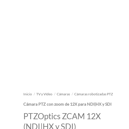
Inicio
/
TV y Vídeo
/
Cámaras
/
Cámaras robotizadas PTZ
Cámara PTZ con zoom de 12X para NDI|HX y SDI
PTZOptics ZCAM 12X
(NDI|HX y SDI)