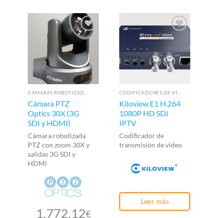
CÁMARAS ROBOTIZADAS PTZ
CODIFICADORES DE VÍDEO
Cámara PTZ
Kiloview E1 H.264
C
Optics 30X (3G
1080P HD SDI
O
SDI y HDMI)
IPTV
(S
Cámara robotizada
Codificador de
Cá
PTZ con zoom 30X y
transmisión de video
zo
salidas 3G SDI y
SD
HDMI
Leer más
1.772,12
€