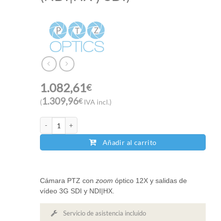
1.082,61
€
1.309,96
€
(
IVA incl.)
PTZOptics ZCAM 12X (NDI|HX y SDI) cantidad
Añadir al carrito
Cámara PTZ con
zoom
óptico 12X y salidas de
vídeo 3G SDI y NDI|HX.
Servicio de asistencia incluido