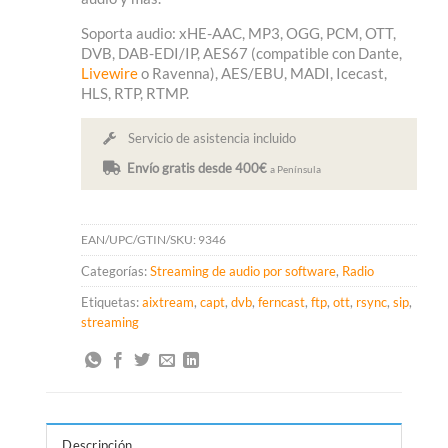
Soporta audio: xHE-AAC, MP3, OGG, PCM, OTT,
DVB, DAB-EDI/IP, AES67 (compatible con Dante,
Livewire
o Ravenna), AES/EBU, MADI, Icecast,
HLS, RTP, RTMP.
Servicio de asistencia incluido
Envío gratis desde 400€
a Península
EAN/UPC/GTIN/SKU:
9346
Categorías:
Streaming de audio por software
,
Radio
Etiquetas:
aixtream
,
capt
,
dvb
,
ferncast
,
ftp
,
ott
,
rsync
,
sip
,
streaming
Descripción