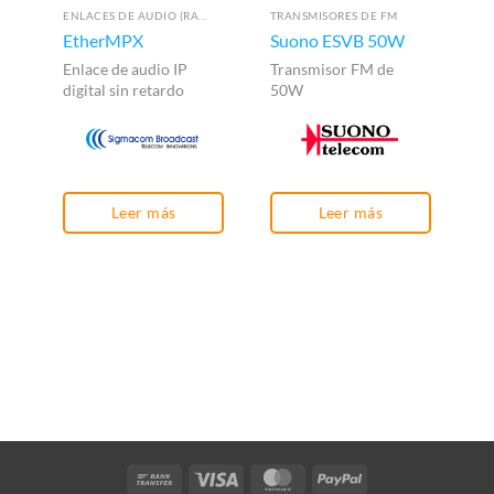
ENLACES DE AUDIO (RADIOENLACES)
TRANSMISORES DE FM
IN
EtherMPX
Suono ESVB 50W
Ax
m
Enlace de audio IP
Transmisor FM de
digital sin retardo
50W
In
en
Li
Leer más
Leer más
Bank
Visa
MasterCard
PayPal