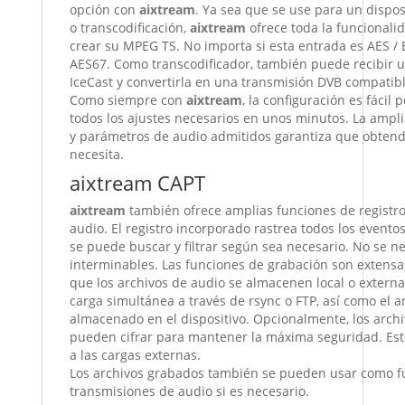
opción con
aixtream
.
Ya sea que se use para un disposi
o transcodificación,
aixtream
ofrece toda la funcionali
crear su MPEG TS.
No importa si esta entrada es AES /
AES67.
Como transcodificador, también puede recibir 
IceCast y convertirla en una transmisión DVB compatibl
Como siempre con
aixtream
, la configuración es fácil 
todos los ajustes necesarios en unos minutos.
La ampl
y parámetros de audio admitidos garantiza que obtend
necesita.
aixtream CAPT
aixtream
también ofrece amplias funciones de registro
audio.
El registro incorporado rastrea todos los eventos
se puede buscar y filtrar según sea necesario.
No se n
interminables.
Las funciones de grabación son extensa
que los archivos de audio se almacenen local o exter
carga simultánea a través de rsync o FTP, así como el a
almacenado en el dispositivo.
Opcionalmente, los arch
pueden cifrar para mantener la máxima seguridad.
Est
a las cargas externas.
Los archivos grabados también se pueden usar como f
transmisiones de audio si es necesario.