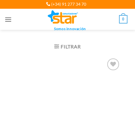
Saltar
(+34) 91 277 34 70
al
contenido
0
Somos innovación
FILTRAR