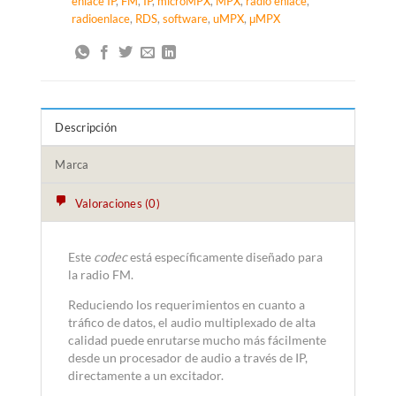
enlace IP
,
FM
,
IP
,
microMPX
,
MPX
,
radio enlace
,
radioenlace
,
RDS
,
software
,
uMPX
,
μMPX
Descripción
Marca
Valoraciones (0)
Este
codec
está específicamente diseñado para
la radio FM.
Reduciendo los requerimientos en cuanto a
tráfico de datos, el audio multiplexado de alta
calidad puede enrutarse mucho más fácilmente
desde un procesador de audio a través de IP,
directamente a un excitador.