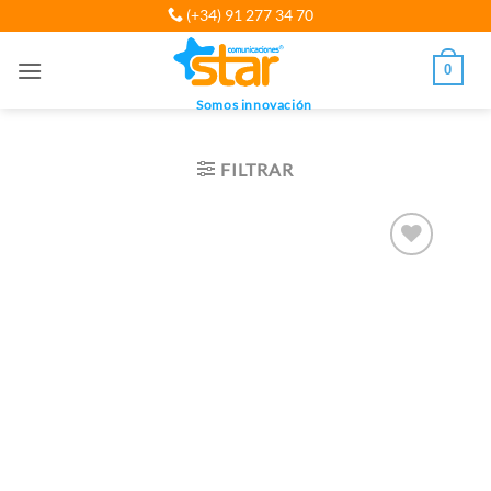
Saltar
(+34) 91 277 34 70
al
contenido
0
Somos innovación
FILTRAR