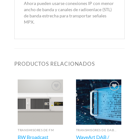
Ahora pueden usarse conexiones IP con menor
ancho de banda y canales de radioenlace (STL)
de banda estrecha para transportar señales
MPX.
PRODUCTOS RELACIONADOS
TRANSMISORES DE FM
TRANSMISORES DE DAB/DAB+
HÍ
BW Broadcast
WaveArt DAB /
Ca