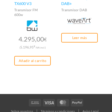
TX600 V3
DAB+
(B
Bi
Transmisor FM
Transmisor DAB
600w
Hí
po
lí
ra
4.295,00
Leer más
€
€
5.196,95
(
IVA incl.)
Añadir al carrito
Bank
Visa
MasterCard
PayPal
Transfer
Sobre nosotros
Términos y condiciones
Aviso Legal