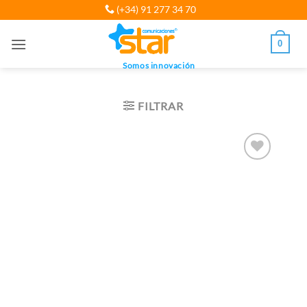
Saltar
(+34) 91 277 34 70
al
contenido
0
Somos innovación
FILTRAR