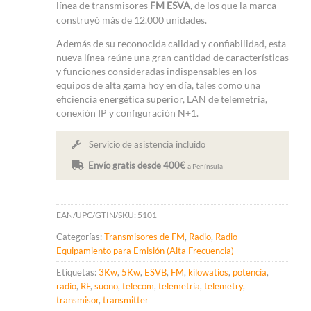
línea de transmisores
FM ESVA
, de los que la marca
construyó más de 12.000 unidades
.
Además de su reconocida calidad y confiabilidad, esta
nueva línea reúne una gran cantidad de características
y funciones consideradas indispensables
en los
equipos de alta gama
hoy en día
, tales como una
eficiencia energética superior, LAN de telemetría,
conexión IP y configuración N+1.
Servicio de asistencia incluido
Envío gratis desde 400€
a Península
EAN/UPC/GTIN/SKU:
5101
Categorías:
Transmisores de FM
,
Radio
,
Radio -
Equipamiento para Emisión (Alta Frecuencia)
Etiquetas:
3Kw
,
5Kw
,
ESVB
,
FM
,
kilowatios
,
potencia
,
radio
,
RF
,
suono
,
telecom
,
telemetría
,
telemetry
,
transmisor
,
transmitter