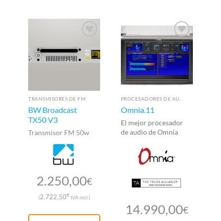
TRANSMISORES DE FM
PROCESADORES DE AUDIO
BW Broadcast
Omnia.11
B
TX50 V3
D
El mejor procesador
de audio de Omnia
Transmisor FM 50w
Pr
di
D
A
2.250,00
€
€
2.722,50
(
IVA incl.)
14.990,00
€