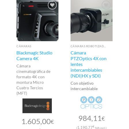
CÁMARAS
CÁMARAS ROBOTIZADAS PTZ
Blackmagic Studio
Cámara
B
Camera 4K
PTZOptics 4X con
P
lentes
Cámara
Si
intercambiables
cinematográfica de
co
(NDI|HX y SDI)
formato 4K con
au
montura Micro
Con objetivo
Cuatro Tercios
intercambiable
(MFT)
984,11
€
1.605,00
€
€
1.190,77
(
IVA incl.)