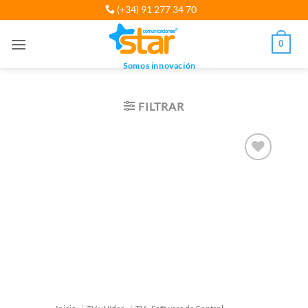
Saltar
(+34) 91 277 34 70
al
contenido
0
Somos innovación
FILTRAR