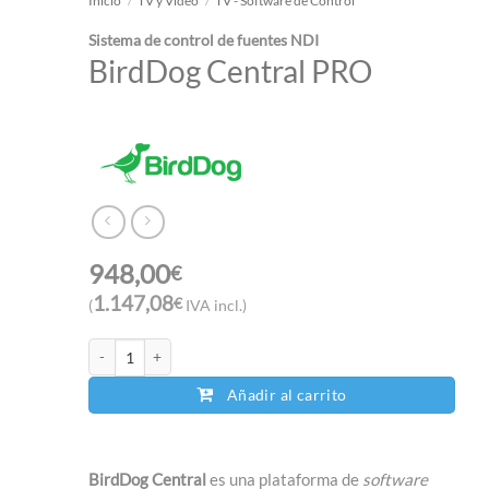
Inicio
/
TV y Vídeo
/
TV - Software de Control
Sistema de control de fuentes NDI
BirdDog Central PRO
948,00
€
1.147,08
€
(
IVA incl.)
BirdDog Central PRO cantidad
Añadir al carrito
BirdDog Central
es una plataforma de
software