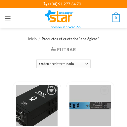
Saltar
(+34) 91 277 34 70
al
contenido
0
Somos innovación
Inicio
/
Productos etiquetados “analógicas”
FILTRAR