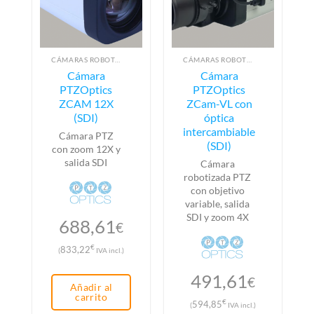
CÁMARAS ROBOTIZADAS PTZ
CÁMARAS ROBOTIZADAS PTZ
Cámara
Cámara
PTZOptics
PTZOptics
ZCAM 12X
ZCam-VL con
(SDI)
óptica
intercambiable
Cámara PTZ
(SDI)
con zoom 12X y
salida SDI
Cámara
robotizada PTZ
con objetivo
variable, salida
SDI y zoom 4X
688,61
€
€
833,22
(
IVA incl.)
491,61
€
Añadir al
carrito
€
594,85
(
IVA incl.)