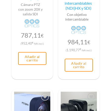
intercambiables
Cámara PTZ
(NDI|HX y SDI)
con zoom 20X y
salida SDI
Con objetivo
intercambiable
787,11
€
984,11
€
€
952,40
(
IVA incl.)
€
1.190,77
(
IVA incl.)
Añadir al
carrito
Añadir al
carrito