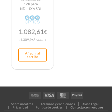
12X para
NDI|HX y SDI
1.082,61
€
€
1.309,96
(
IVA incl.)
Añadir al
carrito
Bank
Visa
MasterCard
PayPal
Transfer
Sobre nosotros
Términos y condiciones
Aviso Legal
Privacidad
Política de cookies
Contacta con nosotros