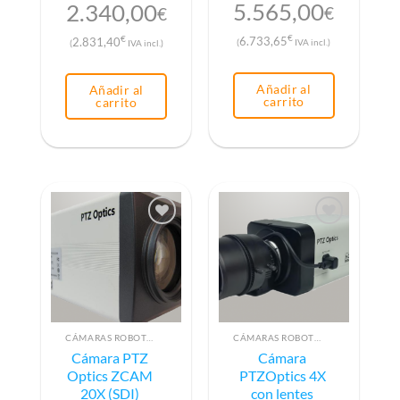
5.565,00
2.340,00
€
€
€
6.733,65
€
2.831,40
(
IVA incl.)
(
IVA incl.)
Añadir al
Añadir al
carrito
carrito
CÁMARAS ROBOTIZADAS PTZ
CÁMARAS ROBOTIZADAS PTZ
Cámara PTZ
Cámara
Optics ZCAM
PTZOptics 4X
20X (SDI)
con lentes