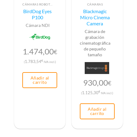
CÁMARAS ROBOTIZADAS PTZ
CÁMARAS
BirdDog Eyes
Blackmagic
P100
Micro Cinema
Camera
Cámara NDI
Cámara de
grabación
cinematográfica
de pequeño
1.474,00
€
tamaño
€
1.783,54
(
IVA incl.)
Añadir al
930,00
€
carrito
€
1.125,30
(
IVA incl.)
Añadir al
carrito