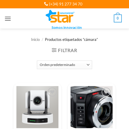
Saltar
(+34) 91 277 34 70
al
contenido
0
Somos innovación
Inicio
/
Productos etiquetados “cámara”
FILTRAR