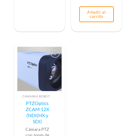
Añadir al
carrito
CÁMARAS ROBOTIZADAS PTZ
PTZOptics
ZCAM 12X
(NDI|HX y
SDI)
Cámara PTZ
con zoom de