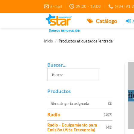
Saltar
E-mail
09:00 - 18:00
(+34) 91 
al
contenido
Catálogo
Somos innovación
Inicio
/
Productos etiquetados “entrada”
Buscar…
Productos
Sin categoría asignada
(2)
Radio
(107)
Radio - Equipamiento para
(43)
Emisión (Alta Frecuencia)