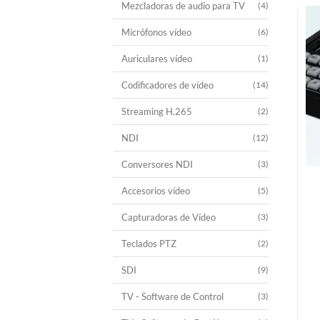
Mezcladoras de audio para TV
(4)
Micrófonos vídeo
(6)
Auriculares vídeo
(1)
Codificadores de vídeo
(14)
Streaming H.265
(2)
NDI
(12)
Conversores NDI
(3)
Accesorios vídeo
(5)
Capturadoras de Vídeo
(3)
Teclados PTZ
(2)
SDI
(9)
TV - Software de Control
(3)