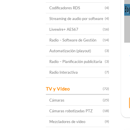
Codificadores RDS
(4)
Streaming de audio por software
(4)
Livewire+ AES67
(16)
Radio – Software de Gestión
(14)
Automatización (playout)
(3)
Radio – Planificación publicitaria
(3)
Radio Interactiva
(7)
TV y Vídeo
(72)
Cámaras
(25)
Cámaras robotizadas PTZ
(18)
Mezcladores de vídeo
(9)