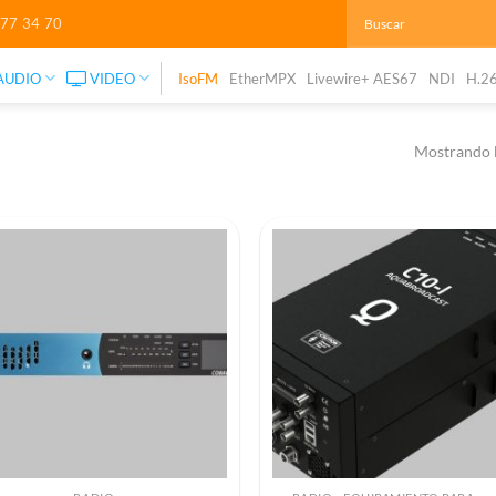
277 34 70
AUDIO
VIDEO
IsoFM
EtherMPX
Livewire+ AES67
NDI
H.2
Mostrando l