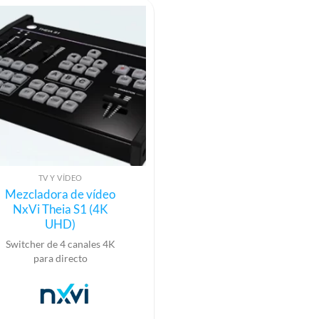
TV Y VÍDEO
Mezcladora de vídeo
NxVi Theia S1 (4K
UHD)
Switcher de 4 canales 4K
para directo