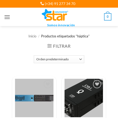
Saltar
(+34) 91 277 34 70
al
contenido
0
Somos innovación
Inicio
/
Productos etiquetados “háptica”
FILTRAR