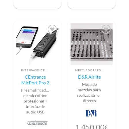
INTERFACES DE AUDIO
MEZCLADORAS DE AUDIO PARA RADIO
CEntrance
D&R Airlite
MicPort Pro 2
Mesa de
mezclas para
Preamplificador
realización en
de micrófono
directo
profesional +
interfaz de
audio USB
1.450,00
€