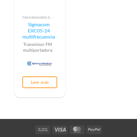
TRANSMISORES DE FM
Sigmacom
EXC05-24
multifrecuencia
Transmisor FM
multiportadora
Leer más
Bank
Visa
MasterCard
PayPal
Transfer