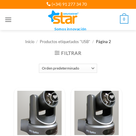
Saltar
(+34) 91 277 34 70
al
contenido
0
Somos innovación
Inicio
/
Productos etiquetados “USB”
/
Página 2
FILTRAR