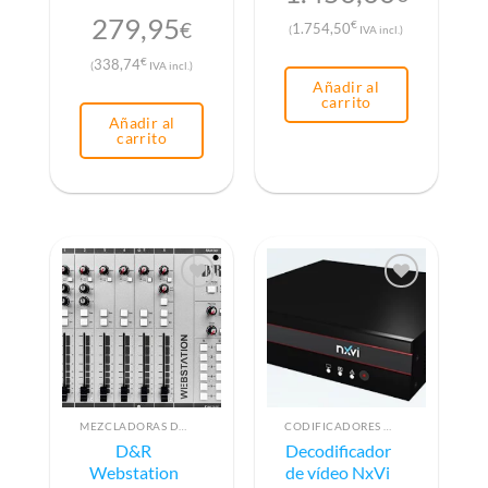
279,95
€
€
1.754,50
(
IVA incl.)
€
338,74
(
IVA incl.)
Añadir al
carrito
Añadir al
carrito
MEZCLADORAS DE AUDIO PARA RADIO
CODIFICADORES DE VÍDEO
D&R
Decodificador
Webstation
de vídeo NxVi