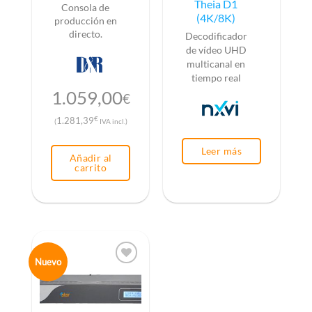
Theia D1
Consola de
(4K/8K)
producción en
directo.
Decodificador
de vídeo UHD
multicanal en
tiempo real
1.059,00
€
€
1.281,39
(
IVA incl.)
Leer más
Añadir al
carrito
Nuevo