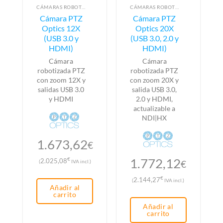
CÁMARAS ROBOTIZADAS PTZ
CÁMARAS ROBOTIZADAS PTZ
Cámara PTZ
Cámara PTZ
Optics 12X
Optics 20X
(USB 3.0 y
(USB 3.0, 2.0 y
HDMI)
HDMI)
Cámara
Cámara
robotizada PTZ
robotizada PTZ
con zoom 12X y
con zoom 20X y
salidas USB 3.0
salida USB 3.0,
y HDMI
2.0 y HDMI,
actualizable a
NDI|HX
1.673,62
€
1.772,12
€
2.025,08
(
IVA incl.)
€
€
2.144,27
(
IVA incl.)
Añadir al
carrito
Añadir al
carrito