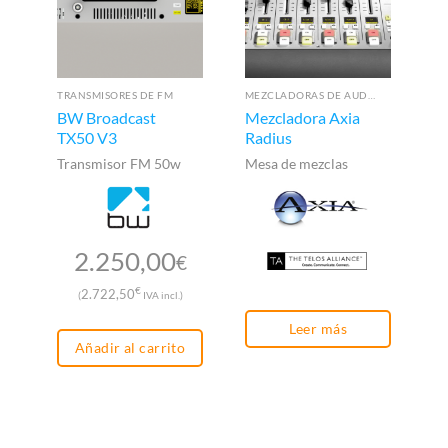
TRANSMISORES DE FM
MEZCLADORAS DE AUDIO PARA RADIO
BW Broadcast
Mezcladora Axia
O
TX50 V3
Radius
So
Transmisor FM 50w
Mesa de mezclas
a
2.250,00
€
€
2.722,50
(
IVA incl.)
Leer más
Añadir al carrito