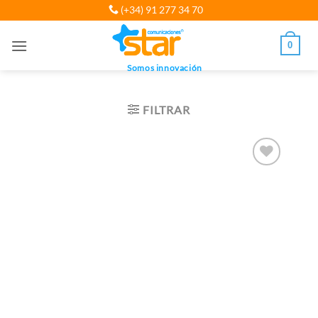
Saltar
(+34) 91 277 34 70
al
contenido
0
Somos innovación
FILTRAR