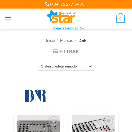
Saltar
(+34) 91 277 34 70
al
contenido
0
Somos innovación
Inicio
/
Marcas
/
D&R
FILTRAR