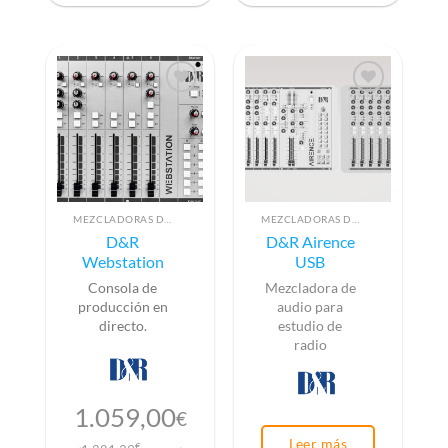
MEZCLADORAS DE AUDIO PARA RADIO
MEZCLADORAS DE AUDIO PARA RADIO
D&R
D&R Airence
Webstation
USB
Consola de
Mezcladora de
producción en
audio para
directo.
estudio de
radio
1.059,00
€
Leer más
€