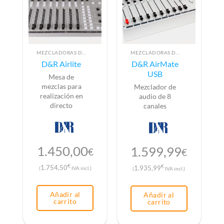
MEZCLADORAS DE AUDIO PARA RADIO
MEZCLADORAS DE AUDIO PARA RADIO
D&R Airlite
D&R AirMate
USB
Mesa de
mezclas para
Mezclador de
realización en
audio de 8
directo
canales
1.450,00
1.599,99
€
€
€
1.754,50
€
1.935,99
(
IVA incl.)
(
IVA incl.)
Añadir al
Añadir al
carrito
carrito