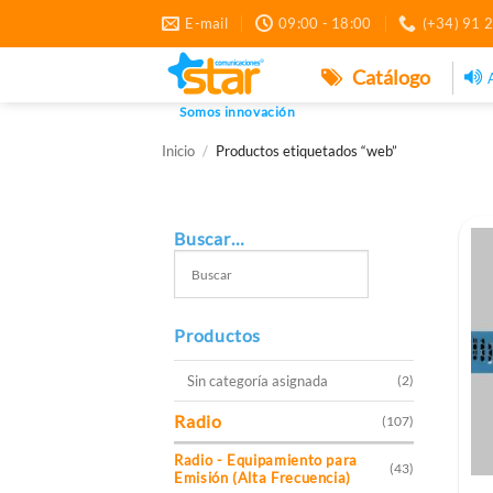
Saltar
E-mail
09:00 - 18:00
(+34) 91 
al
contenido
Catálogo
Somos innovación
Inicio
/
Productos etiquetados “web”
Buscar…
Productos
Sin categoría asignada
(2)
Radio
(107)
Radio - Equipamiento para
(43)
Emisión (Alta Frecuencia)