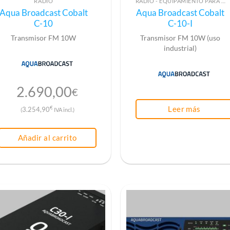
RADIO
RADIO - EQUIPAMIENTO PARA EMISIÓN (ALTA FRECUENCIA)
Aqua Broadcast Cobalt
Aqua Broadcast Cobalt
C-10
C-10-I
Transmisor FM 10W
Transmisor FM 10W (uso
industrial)
2.690,00
€
Leer más
€
3.254,90
(
IVA incl.)
Añadir al carrito