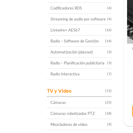
Codificadores RDS
(4)
Streaming de audio por software
(4)
Livewire+ AES67
(16)
Radio – Software de Gestión
(14)
Automatización (playout)
(3)
Radio – Planificación publicitaria
(3)
Radio Interactiva
(7)
TV y Vídeo
(72)
Cámaras
(25)
Cámaras robotizadas PTZ
(18)
Mezcladores de vídeo
(9)