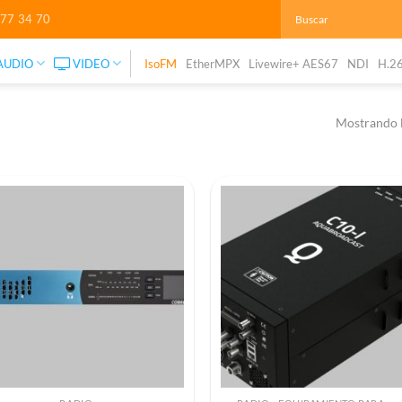
277 34 70
AUDIO
VIDEO
IsoFM
EtherMPX
Livewire+ AES67
NDI
H.2
Mostrando l