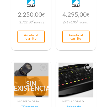
2.250,00
4.295,00
€
€
€
€
2.722,50
5.196,95
(
IVA incl.)
(
IVA incl.)
Añadir al
Añadir al
carrito
carrito
SIN
EXISTENCIAS
MICRÓFONOS RADIO
MEZCLADORAS DE AUDIO PARA RADIO
CEntrance
Mesa de