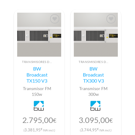
TRANSMISORES DE FM
TRANSMISORES DE FM
BW
BW
Broadcast
Broadcast
TX150 V3
TX300 V3
Transmisor FM
Transmisor FM
150w
300w
2.795,00
3.095,00
€
€
€
€
3.381,95
3.744,95
(
IVA incl.)
(
IVA incl.)