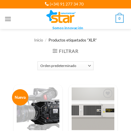
Saltar
(+34) 91 277 34 70
al
contenido
0
Somos innovación
Inicio
/
Productos etiquetados “XLR”
FILTRAR
Nueva