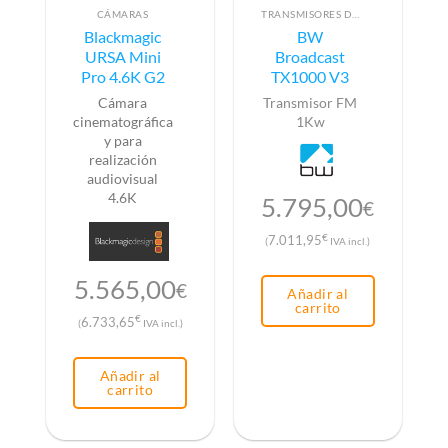
CÁMARAS
TRANSMISORES DE FM
Blackmagic
BW
URSA Mini
Broadcast
Pro 4.6K G2
TX1000 V3
Cámara
Transmisor FM
cinematográfica
1Kw
y para
realización
audiovisual
4.6K
5.795,00
€
€
7.011,95
(
IVA incl.)
5.565,00
€
Añadir al
carrito
€
6.733,65
(
IVA incl.)
Añadir al
carrito