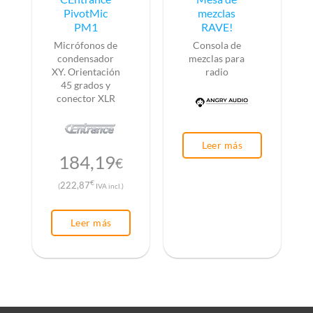
PivotMic
mezclas
PM1
RAVE!
Micrófonos de
Consola de
condensador
mezclas para
XY. Orientación
radio
45 grados y
conector XLR
Leer más
184,19
€
€
222,87
(
IVA incl.)
Leer más