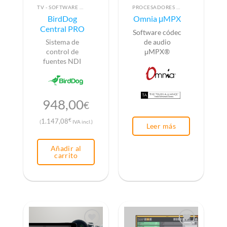
TV - SOFTWARE DE CONTROL
PROCESADORES DE AUDIO
BirdDog
Omnia μMPX
Central PRO
Software có
dec
Sistema de
de audio
control de
μMPX®
fuentes NDI
948,00
€
€
1.147,08
(
IVA incl.)
Leer más
Añadir al
carrito