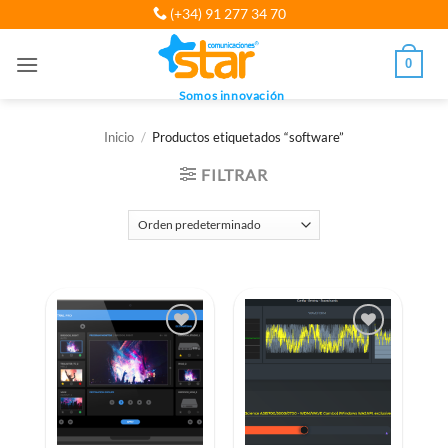
Saltar
(+34) 91 277 34 70
al
contenido
0
Somos innovación
Inicio
/
Productos etiquetados “software”
FILTRAR