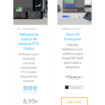
TV - SOFTWARE DE CONTROL
HÍBRIDOS TELEFÓNICOS
Software de
Telos VX
control de
Enterprise
cámaras PTZ
Híbrido
Optics
telefónico por
software para
Software para
líneas SIP VoIP,
controlar
para radio o
cámaras
televisión
robotizadas
PTZ desde
dispositivos
móviles
8,95
€
Leer más