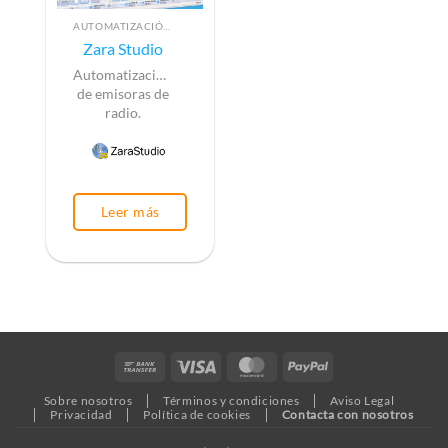
AUTOMATIZACIÓN (PLAYOUT)
Zara Studio
Automatización
de emisoras de
radio.
Leer más
Bank
Visa
MasterCard
PayPal
Transfer
Sobre nosotros
Términos y condiciones
Aviso Legal
Privacidad
Política de cookies
Contacta con nosotros