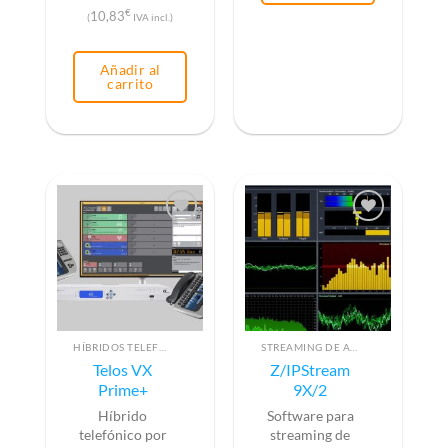
€
10,83
(
IVA incl.)
Añadir al
carrito
HÍBRIDOS TELEFÓNICOS
STREAMING DE AUDIO POR SOFTWARE
Telos VX
Z/IPStream
Prime+
9X/2
Híbrido
Software para
telefónico por
streaming de