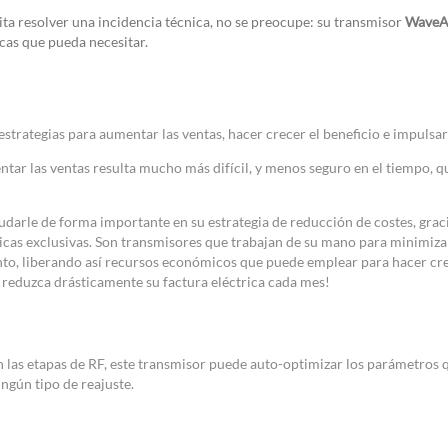
ita resolver una incidencia técnica, no se preocupe: su transmisor
WaveA
icas que pueda necesitar.
estrategias para aumentar las ventas, hacer crecer el beneficio e impulsa
ar las ventas resulta mucho más difícil, y menos seguro en el tiempo, q
yudarle de forma importante en su estrategia de reducción de costes, grac
ticas exclusivas. Son transmisores que trabajan de su mano para minimiz
to, liberando así recursos económicos que puede emplear para hacer cr
 reduzca drásticamente su factura eléctrica cada mes!
 las etapas de RF, este transmisor puede auto-optimizar los parámetros 
ingún tipo de reajuste.