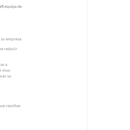
rt
equipa de
r su empresa.
ue reducir
ias a
ar muy
ecer su
que resultan