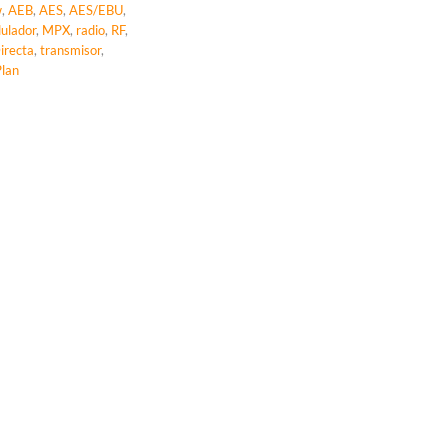
w
,
AEB
,
AES
,
AES/EBU
,
ulador
,
MPX
,
radio
,
RF
,
Directa
,
transmisor
,
lan