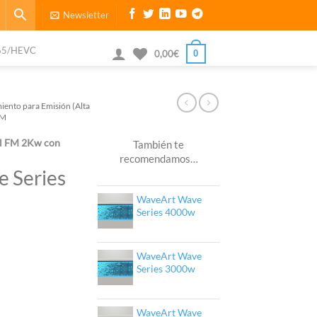
Newsletter
65/HEVC
0
0,00
€
iento para Emisión (Alta
FM
al FM 2Kw con
También te
recomendamos…
 Series
WaveArt Wave
Series 4000w
WaveArt Wave
Series 3000w
WaveArt Wave