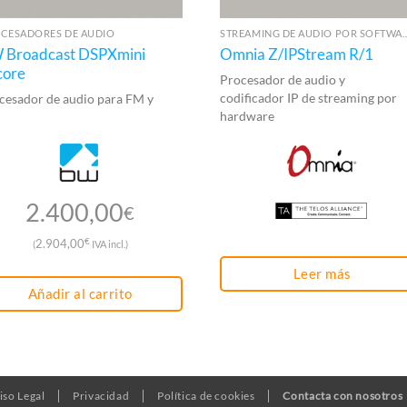
CESADORES DE AUDIO
STREAMING DE AUDIO 
 Broadcast DSPXmini
Omnia Z/IPStream R/1
core
Procesador de audio y
codificador IP de streaming por
cesador de audio para FM y
hardware
2.400,00
€
€
2.904,00
(
IVA incl.)
Leer más
Añadir al carrito
iso Legal
Privacidad
Política de cookies
Contacta con nosotros