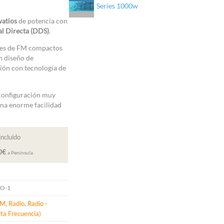
Series 1000w
watios
de potencia con
tal Directa (DDS)
.
res de FM compactos
n diseño de
ión con tecnología de
 configuración muy
 una enorme facilidad
incluido
00€
a Península
O-1
FM
,
Radio
,
Radio -
ta Frecuencia)