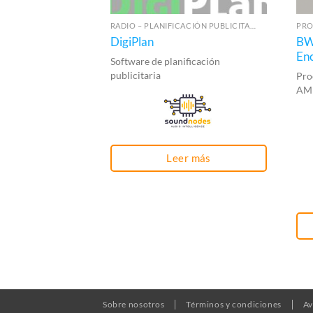
RADIO – PLANIFICACIÓN PUBLICITARIA
PRO
DigiPlan
BW
En
Software de planificación
publicitaria
Pro
AM
Leer más
Sobre nosotros
Términos y condiciones
Av