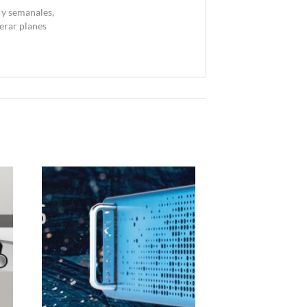
 y semanales,
perar planes