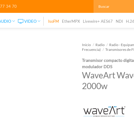
277 34 70
AUDIO
VIDEO
IsoFM
EtherMPX
Livewire+ AES67
NDI
H.2
Inicio
/
Radio
/
Radio - Equipam
Frecuencia)
/
Transmisores de 
Transmisor compacto digit
modulador DDS
WaveArt Wave
2000w