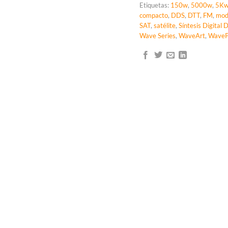
Etiquetas:
150w
,
5000w
,
5K
compacto
,
DDS
,
DTT
,
FM
,
mod
SAT
,
satélite
,
Síntesis Digital 
Wave Series
,
WaveArt
,
WaveP