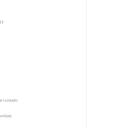
TT
al cuidado
unidad.