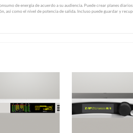
consumo de energía de acuerdo a su audiencia. Puede crear planes diarios
ión, así como el nivel de potencia de salida. Incluso puede guardar y recu