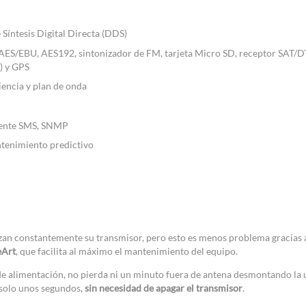
Síntesis Digital Directa (DDS)
AES/EBU, AES192, sintonizador de FM, tarjeta Micro SD, receptor SAT/D
) y GPS
encia y plan de onda
liente SMS, SNMP
ntenimiento predictivo
azan constantemente su transmisor, pero esto es menos problema gracias 
Art
, que facilita al máximo el mantenimiento del equipo.
 de alimentación, no pierda ni un minuto fuera de antena desmontando la 
 solo unos segundos,
sin necesidad de apagar el transmisor
.