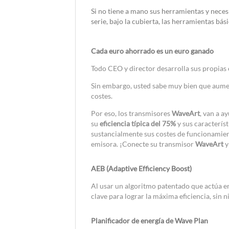
Si no tiene a mano sus herramientas y neces
serie, bajo la cubierta, las herramientas bás
Cada euro ahorrado es un euro ganado
Todo CEO y director desarrolla sus propias 
Sin embargo, usted sabe muy bien que aument
costes.
Por eso, los transmisores
WaveArt
, van a a
su
eficiencia típica del 75%
y sus caracterís
sustancialmente sus costes de funcionamien
emisora. ¡Conecte su transmisor
WaveArt
y
AEB (Adaptive Efficiency Boost)
Al usar un algoritmo patentado que actúa en
clave para lograr la máxima eficiencia, sin n
Planificador de energía de Wave Plan