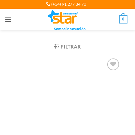
Saltar
(+34) 91 277 34 70
al
contenido
0
Somos innovación
FILTRAR