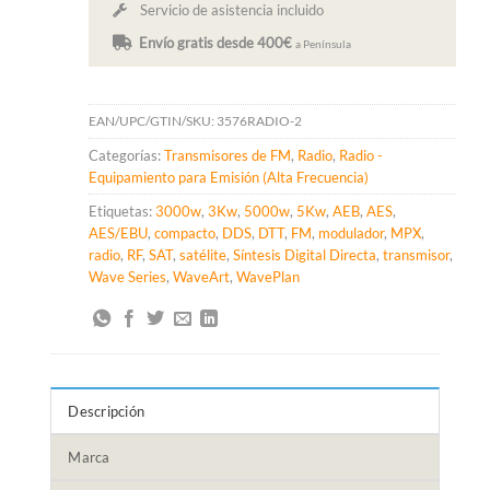
Servicio de asistencia incluido
Envío gratis desde 400€
a Península
EAN/UPC/GTIN/SKU:
3576RADIO-2
Categorías:
Transmisores de FM
,
Radio
,
Radio -
Equipamiento para Emisión (Alta Frecuencia)
Etiquetas:
3000w
,
3Kw
,
5000w
,
5Kw
,
AEB
,
AES
,
AES/EBU
,
compacto
,
DDS
,
DTT
,
FM
,
modulador
,
MPX
,
radio
,
RF
,
SAT
,
satélite
,
Síntesis Digital Directa
,
transmisor
,
Wave Series
,
WaveArt
,
WavePlan
Descripción
Marca