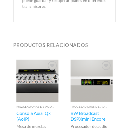
puede guardar y recuperar planes en diferentes
transmisores.
PRODUCTOS RELACIONADOS
MEZCLADORAS DE AUDIO PARA RADIO
PROCESADORES DE AUDIO
Consola Axia iQx
BW Broadcast
B
(AoIP)
DSPXmini Encore
D
Mesa de mezclas
Procesador de audio
Pr