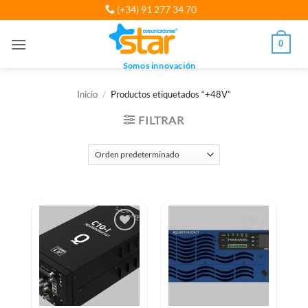
Saltar
(+34) 91 277 34 70
al
contenido
0
Somos innovación
Inicio
/
Productos etiquetados “+48V”
FILTRAR