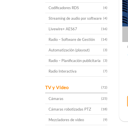
Codificadores RDS
(4)
Streaming de audio por software
(4)
Livewire+ AES67
(16)
Radio – Software de Gestión
(14)
Automatización (playout)
(3)
Radio – Planificación publicitaria
(3)
Radio Interactiva
(7)
TV y Vídeo
(72)
Cámaras
(25)
Cámaras robotizadas PTZ
(18)
Mezcladores de vídeo
(9)