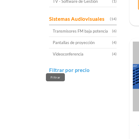
TV - Software de Gestión
(1)
Sistemas Audiovisuales
(14)
Transmisores FM baja potencia
(6)
Pantallas de proyección
(4)
Videoconferencia
(4)
Filtrar por precio
Precio
Precio
mínimo
máximo
Filtrar