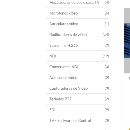
Mezcladoras de audio para TV
(4)
Micrófonos vídeo
(6)
Auriculares vídeo
(1)
Codificadores de vídeo
(14)
Streaming H.265
(2)
NDI
(12)
Conversores NDI
(3)
Accesorios vídeo
(5)
Capturadoras de Vídeo
(3)
Teclados PTZ
(2)
SDI
(9)
TV - Software de Control
(3)