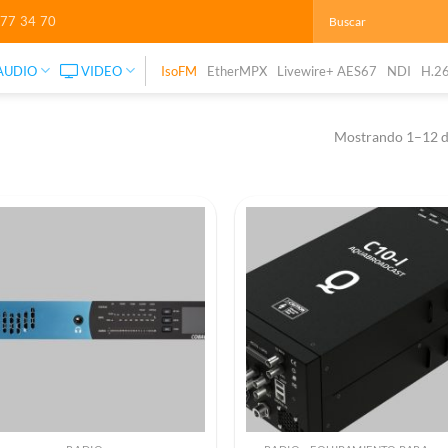
277 34 70
AUDIO
VIDEO
IsoFM
EtherMPX
Livewire+ AES67
NDI
H.2
Mostrando 1–12 d