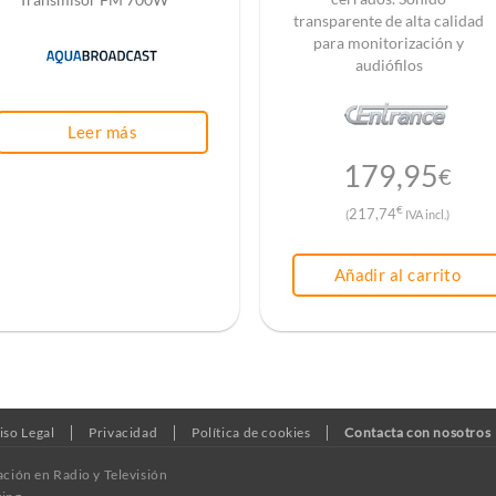
transparente de alta calidad
para monitorización y
audiófilos
Leer más
179,95
€
€
217,74
(
IVA incl.)
Añadir al carrito
iso Legal
Privacidad
Política de cookies
Contacta con nosotros
ación en Radio y Televisión