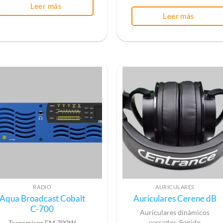
Leer más
Leer más
RADIO
AURICULARES
Aqua Broadcast Cobalt
Auriculares Cerene dB
C-700
Auriculares dinámicos
cerrados. Sonido
Transmisor FM 700W