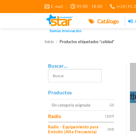
Saltar
E-mail
09:00 - 18:00
(+34) 91 
al
contenido
Catálogo
Somos innovación
Inicio
/
Productos etiquetados “calidad”
Buscar…
Productos
Sin categoría asignada
(2)
Radio
(107)
Radio - Equipamiento para
(43)
Emisión (Alta Frecuencia)