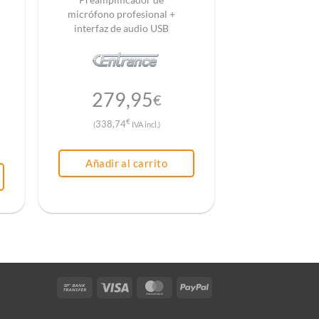
micrófono profesional +
interfaz de audio USB
279,95
€
€
338,74
(
IVA incl.)
Añadir al carrito
Bank
Visa
MasterCard
PayPal
Transfer