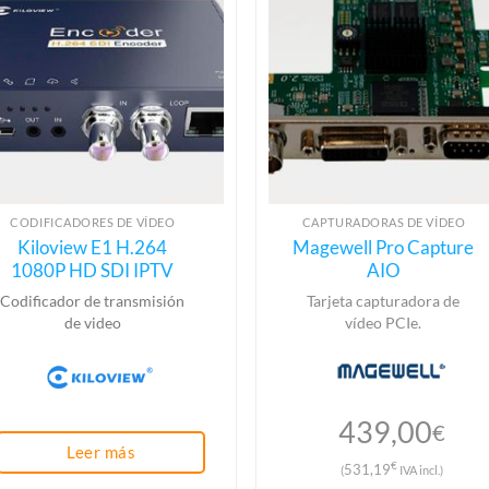
CODIFICADORES DE VÍDEO
CAPTURADORAS DE VÍDEO
Kiloview E1 H.264
Magewell Pro Capture
1080P HD SDI IPTV
AIO
Codificador de transmisión
Tarjeta capturadora de
de video
vídeo PCIe.
439,00
€
Leer más
€
531,19
(
IVA incl.)