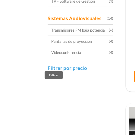
TV - Software de Gestión
(1)
Sistemas Audiovisuales
(14)
Transmisores FM baja potencia
(6)
Pantallas de proyección
(4)
Videoconferencia
(4)
Filtrar por precio
Precio
Precio
mínimo
máximo
Filtrar