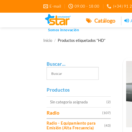
Saltar
E-mail
09:00 - 18:00
(+34) 91 
al
contenido
Catálogo
Somos innovación
Inicio
/
Productos etiquetados “HD”
Buscar…
Productos
Sin categoría asignada
(2)
Radio
(107)
Radio - Equipamiento para
(43)
Emisión (Alta Frecuencia)