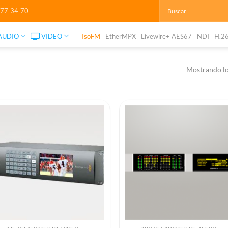
277 34 70
AUDIO
VIDEO
IsoFM
EtherMPX
Livewire+ AES67
NDI
H.2
Mostrando lo