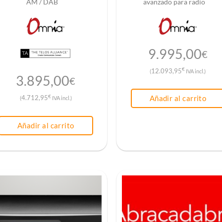
AM / DAB
avanzado para radio
9.995,00
€
€
12.093,95
(
IVA incl.)
3.895,00
€
€
Añadir al carrito
4.712,95
(
IVA incl.)
Añadir al carrito