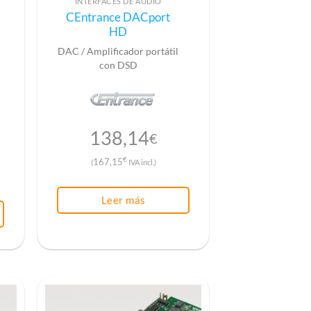
INTERFACES DE AUDIO
CEntrance DACport
HD
DAC / Amplificador portátil
con DSD
138,14
€
€
167,15
(
IVA incl.)
Leer más