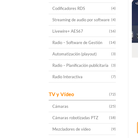
Codificadores RDS
(4)
Streaming de audio por software
(4)
Livewire+ AES67
(16)
Radio – Software de Gestión
(14)
Automatización (playout)
(3)
Radio – Planificación publicitaria
(3)
Radio Interactiva
(7)
TV y Vídeo
(72)
Cámaras
(25)
Cámaras robotizadas PTZ
(18)
Mezcladores de vídeo
(9)