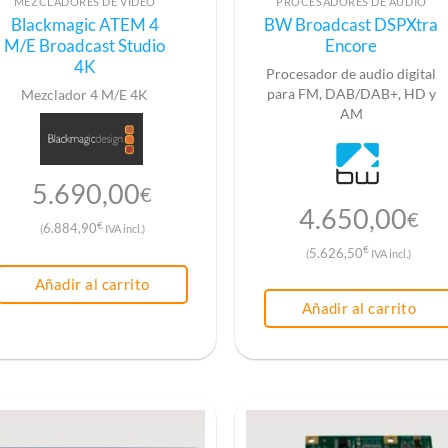
MEZCLADORES DE VÍDEO
PROCESADORES DE AUDIO
Blackmagic ATEM 4
BW Broadcast DSPXtra
M/E Broadcast Studio
Encore
4K
Procesador de audio digital
para FM, DAB/DAB+, HD y
Mezclador 4 M/E 4K
AM
5.690,00
€
4.650,00
€
€
6.884,90
(
IVA incl.)
€
5.626,50
(
IVA incl.)
Añadir al carrito
Añadir al carrito