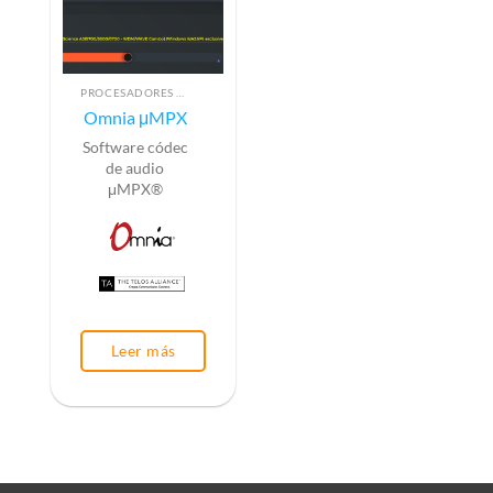
PROCESADORES DE AUDIO
Omnia μMPX
Software có
dec
de audio
μMPX®
Leer más