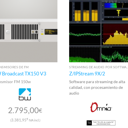
NSMISORES DE FM
STREAMING DE AUDIO 
 Broadcast TX150 V3
Z/IPStream 9X/2
nsmisor FM 150w
Software para streaming de alta
calidad, con procesamiento de
audio
2.795,00
€
€
3.381,95
(
IVA incl.)