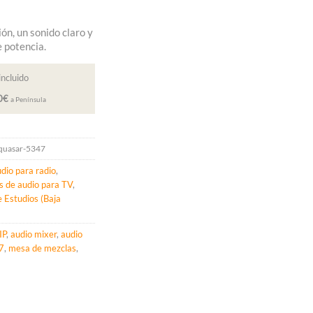
ón, un sonido claro y
e potencia.
incluido
00€
a Península
-quasar-5347
dio para radio
,
 de audio para TV
,
 Estudios (Baja
IP
,
audio mixer
,
audio
7
,
mesa de mezclas
,