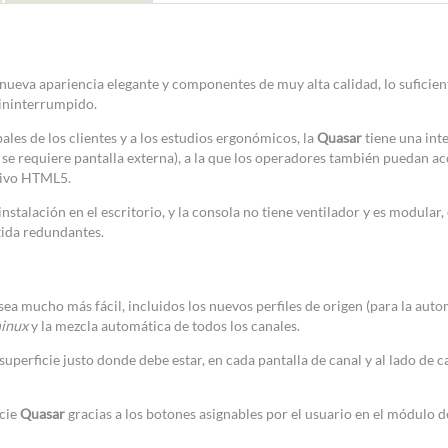
nueva apariencia elegante y componentes de muy alta calidad, lo suficie
 ininterrumpido.
les de los clientes y a los estudios ergonómicos, la
Quasar
tiene una inte
no se requiere pantalla externa), a la que los operadores también puedan a
itivo HTML5.
instalación en el escritorio, y la consola no tiene ventilador y es modular
tida redundantes.
sea mucho más fácil, incluidos los nuevos perfiles de origen (para la aut
inux
y la mezcla automática de todos los canales.
superficie justo donde debe estar, en cada pantalla de canal y al lado de 
icie
Quasar
gracias a los botones asignables por el usuario en el módulo d