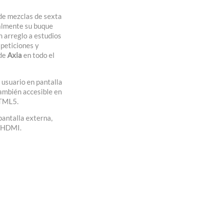
 de mezclas de sexta
almente su buque
n arreglo a estudios
peticiones y
 de
Axia
en todo el
 usuario en pantalla
también accesible en
HTML5.
pantalla externa,
a HDMI.