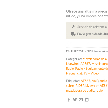
Ofrece una altísima precisi
nítido, y una impresionant
Servicio de asistencia 
Envío gratis desde 4
EAN/UPC/GTIN/SKU:
telos-axia
Categorías:
Mezcladoras de au
Livewire+ AES67
,
Mezcladoras
Radio
,
Radio - Equipamiento de
Frecuencia)
,
TV y Vídeo
Etiquetas:
AES67
,
AoIP
,
audio 
sobre IP
,
DSP
,
Livewire+ AES6
mezcladora de audio
,
radio