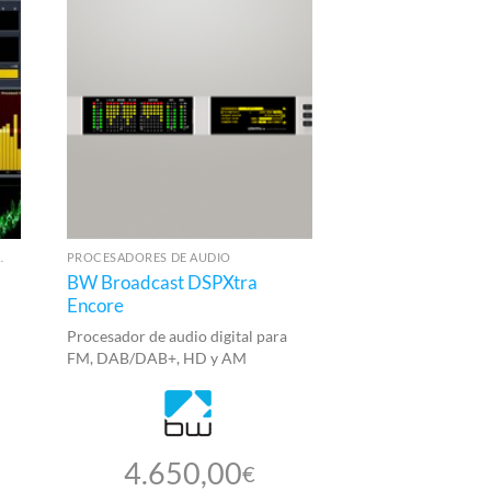
POR SOFTWARE
PROCESADORES DE AUDIO
BW Broadcast DSPXtra
Mezcladora Axi
Encore
Mesa de mezclas
Procesador de audio digital para
FM, DAB/DAB+, HD y AM
4.650,00
€