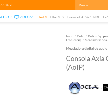
277 34 70
AUDIO
VIDEO
IsoFM
EtherMPX
Livewire+ AES67
NDI
H.2
Inicio
/
Radio
/
Radio - Equipam
Frecuencia)
/
Mezcladoras de au
Mezcladora digital de audio
Consola Axia 
(AoIP)