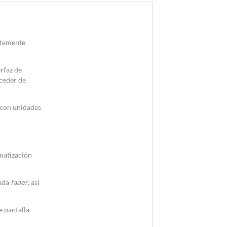
ntemente
rfaz de
cceder de
, con unidades
omatización
cada
fader
, así
e pantalla