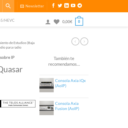
Newsletter
65/HEVC
0
0,00
€
iento de Estudios (Baja
dio para radio
 sobre IP
También te
recomendamos…
Quasar
Consola Axia iQx
(AoIP)
Consola Axia
Fusion (AoIP)